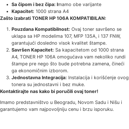
Sa čipom i bez čipa: I
mamo obe varijante
Kapacitet:
1000 strana A4
Zašto izabrati TONER HP 106A KOMPATIBILAN:
Pouzdana Kompatibilnost:
Ovaj toner savršeno se
uklapa sa HP modelima 107, MFP 135A, i 137 FNW,
garantujući dosledno visok kvalitet štampe.
Savršen Kapacitet:
Sa kapacitetom od 1000 strana
A4, TONER HP 106A omogućava vam nekoliko rundi
štampe pre nego što bude potrebna zamena, čineći
ga ekonomičnim izborom.
Jednostavna Integracija:
Instalacija i korišćenje ovog
tonera su jednostavni i bez muke.
Kontaktirajte nas kako bi poručili ovaj toner!
Imamo predstavništvo u Beogradu, Novom Sadu i Nišu i
garantujemo vam najpovoljniju cenu i brzu isporuku.