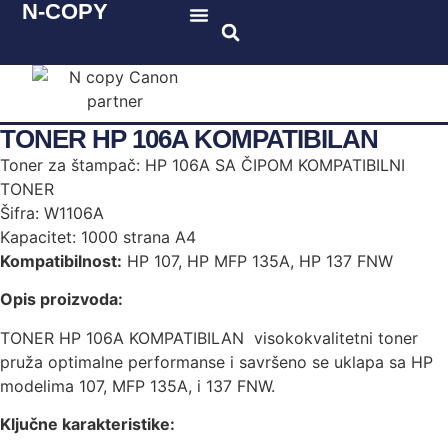
N-COPY
Katalog proizvoda
TONER HP 106A KOMPATIBILAN
Toner za štampač: HP 106A SA ČIPOM KOMPATIBILNI
TONER
Šifra: W1106A
Kapacitet: 1000 strana A4
Kompatibilnost:
HP 107, HP MFP 135A, HP 137 FNW
Opis proizvoda:
TONER HP 106A KOMPATIBILAN visokokvalitetni toner
pruža optimalne performanse i savršeno se uklapa sa HP
modelima 107, MFP 135A, i 137 FNW.
Ključne karakteristike: