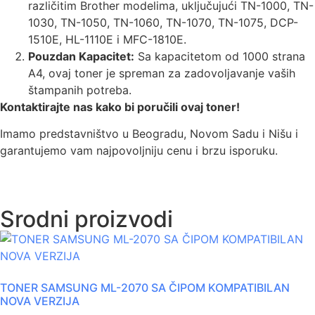
različitim Brother modelima, uključujući TN-1000, TN-
1030, TN-1050, TN-1060, TN-1070, TN-1075, DCP-
1510E, HL-1110E i MFC-1810E.
Pouzdan Kapacitet:
Sa kapacitetom od 1000 strana
A4, ovaj toner je spreman za zadovoljavanje vaših
štampanih potreba.
Kontaktirajte nas kako bi poručili ovaj toner!
Imamo predstavništvo u Beogradu, Novom Sadu i Nišu i
garantujemo vam najpovoljniju cenu i brzu isporuku.
Srodni proizvodi
TONER SAMSUNG ML-2070 SA ČIPOM KOMPATIBILAN
NOVA VERZIJA