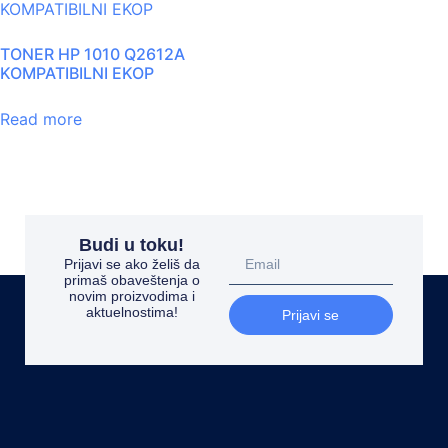
TONER HP 1010 Q2612A
KOMPATIBILNI EKOP
Read more
Budi u toku!
Prijavi se ako želiš da
primaš obaveštenja o
novim proizvodima i
aktuelnostima!
Prijavi se