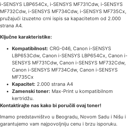
i-SENSYS LBP654Cx, i-SENSYS MF731Cdw, i-SENSYS
MF732Cdw, i-SENSYS MF734Cdw, i-SENSYS MF735Cx,
pružajući izuzetno crni ispis sa kapacitetom od 2.000
strana A4.
Ključne karakteristike:
Kompatibilnost:
CRG-046, Canon i-SENSYS
LBP653Cdw, Canon i-SENSYS LBP654Cx, Canon i-
SENSYS MF731Cdw, Canon i-SENSYS MF732Cdw,
Canon i-SENSYS MF734Cdw, Canon i-SENSYS
MF735Cx
Kapacitet:
2.000 strana A4
Zamenski toner:
Max-Print u kompatibilnom
kertridžu.
Kontaktirajte nas kako bi poručili ovaj toner!
Imamo predstavništvo u Beogradu, Novom Sadu i Nišu i
garantujemo vam najpovoljniju cenu i brzu isporuku.