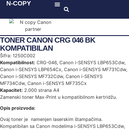
N-COPY
Katalog proizvoda
TONER CANON CRG 046 BK
KOMPATIBILAN
Šifra: 1250C002
Kompatibilnost:
CRG-046, Canon i-SENSYS LBP653Cdw,
Canon i-SENSYS LBP654Cx, Canon i-SENSYS MF731Cdw,
Canon i-SENSYS MF732Cdw, Canon i-SENSYS
MF734Cdw, Canon i-SENSYS MF735Cx
Kapacitet:
2.000 strana A4
Zamenski toner Max-Print u kompatibilnom kertridžu.
Opis proizvoda:
Ovaj toner je namenjen laserskim štampačima.
Kompatibilan sa Canon modelima i-SENSYS LBP653Cdw,