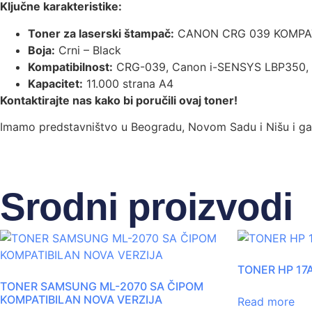
Ključne karakteristike:
Toner za laserski štampač:
CANON CRG 039 KOMPA
Boja:
Crni – Black
Kompatibilnost:
CRG-039, Canon i-SENSYS LBP350, 
Kapacitet:
11.000 strana A4
Kontaktirajte nas kako bi poručili ovaj toner!
Imamo predstavništvo u Beogradu, Novom Sadu i Nišu i gar
Srodni proizvodi
TONER HP 17
TONER SAMSUNG ML-2070 SA ČIPOM
KOMPATIBILAN NOVA VERZIJA
Read more