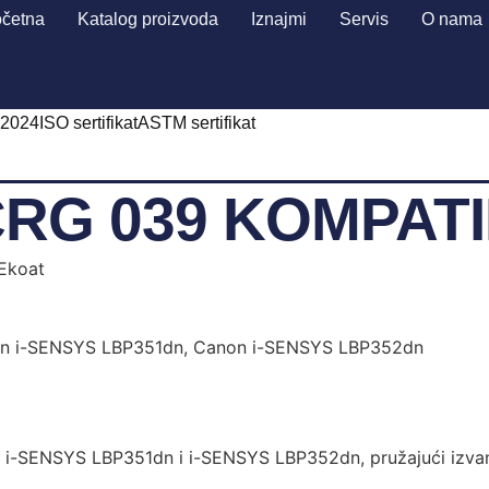
četna
Katalog proizvoda
Iznajmi
Servis
O nama
 2024
ISO sertifikat
ASTM sertifikat
RG 039 KOMPATI
Ekoat
n i-SENSYS LBP351dn, Canon i-SENSYS LBP352dn
 i-SENSYS LBP351dn i i-SENSYS LBP352dn, pružajući izvanr