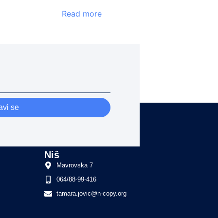
Read more
avi se
Niš
Mavrovska 7
064/88-99-416
tamara.jovic@n-copy.org