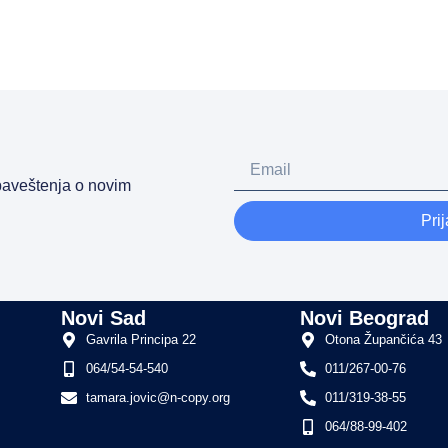
obaveštenja o novim
Prij
i
Novi Sad
Novi Beograd
Gavrila Principa 22
Otona Župančića 43
064/54-54-540
011/267-00-76
tamara.jovic@n-copy.org
011/319-38-55
064/88-99-402