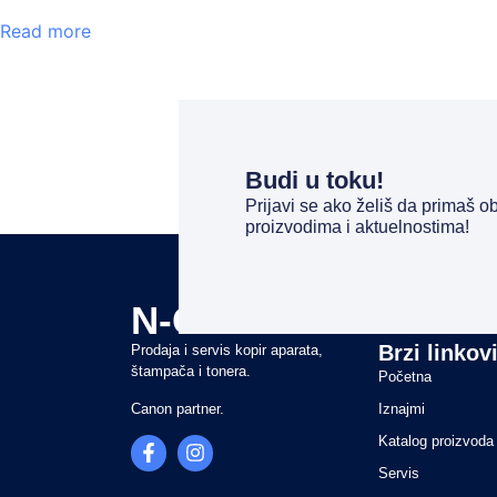
Read more
Budi u toku!
Prijavi se ako želiš da primaš 
proizvodima i aktuelnostima!
N-COPY
Brzi linkov
Prodaja i servis kopir aparata,
štampača i tonera.
Početna
Canon partner.
Iznajmi
Katalog proizvoda
Servis