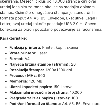
skeniranja. Mesečni ciklus od 10.000 stranica čini ovaj
uređaj idealnim za radne okoline sa srednjim obimom
štampe. Osim što omogućava štampanje standardnih
formata poput A4, A5, B5, Envelope, Executive, Legal i
Letter, ovaj uređaj takođe poseduje USB 2.0 Hi-Speed
konekciju za brzo i pouzdano povezivanje sa računarima.
Karakteristike:
Funkcija printera:
Printer, kopir, skener
Vrsta printera:
Laser
Format:
A4
Najveća brzina štampe (str/min):
20
Rezolucija štampe:
1200×1200 dpi
Procesor MHz:
600
Memorija:
128 MB
Ulazni kapacitet papira:
150 listova
Maksimalni mesečni broj strana:
10,000
Pregrada za izlaz papira (listova):
100
Podržani formati za štampu:
A4, A5, B5, Envelope,