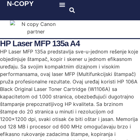
N-COPY
Katalog proizvoda
HP Laser MFP 135a A4
HP Laser MFP 135a predstavlja sve-u-jednom rešenje koje
objedinjuje štampač, kopir i skener u jednom efikasnom
uređaju. Sa svojim kompaktnim dizajnom i visokim
performansama, ovaj laser MFP (Multifunkcijski štampač)
pruža profesionalne rezultate. Ovaj uređaj koristi HP 106A
Black Original Laser Toner Cartridge (W1106A) sa
kapacitetom od 1.000 stranica, obezbeđujući dugotrajno
štampanje prepoznatljivog HP kvaliteta. Sa brzinom
štampe do 20 stranica u minuti i rezolucijom od
1200×1200 dpi, svaki otisak će biti oštar i jasan. Memorija
od 128 MB i procesor od 600 MHz omogućavaju brzo i
efikasno rukovanje zadacima štampe, kopiranja i