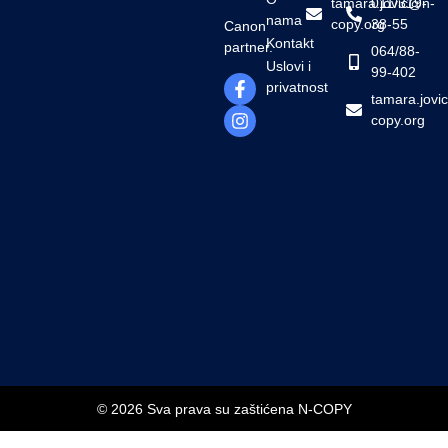
tamara.jovic@n-
011/319-
nama
copy.org
38-55
Canon
Kontakt
partner.
064/88-
Uslovi i
99-402
privatnost
tamara.jovi
copy.org
© 2026 Sva prava su zaštićena N-COPY