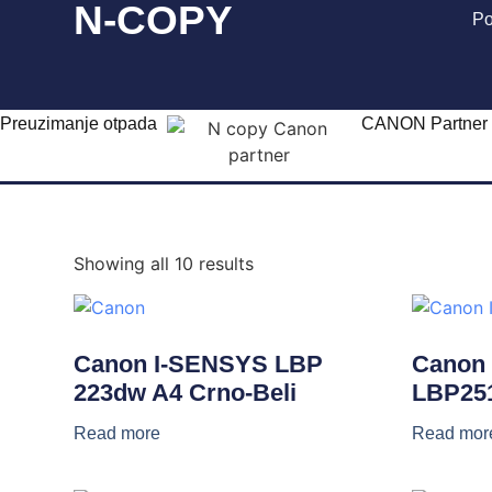
N-COPY
Po
Preuzimanje otpada
CANON Partner
Showing all 10 results
Canon I-SENSYS LBP
Canon
223dw A4 Crno-Beli
LBP25
Read more
Read mor