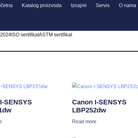
četna
Katalog proizvoda
Iznajmi
Servis
O nama
 2024
ISO sertifikat
ASTM sertifikat
 I-SENSYS
Canon I-SENSYS
1dw
LBP252dw
e
Read more