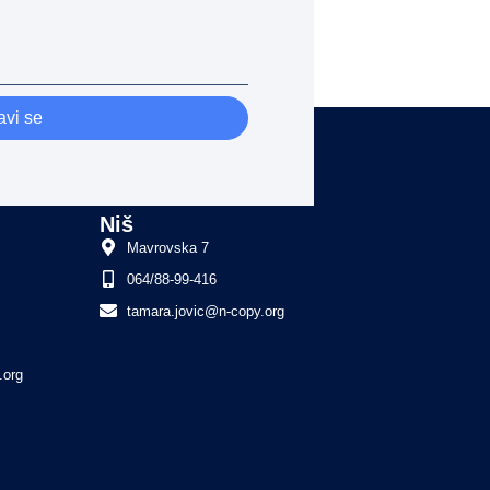
avi se
Niš
Mavrovska 7
064/88-99-416
tamara.jovic@n-copy.org
.org