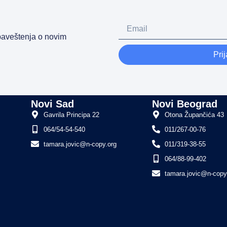
obaveštenja o novim
Prij
i
Novi Sad
Novi Beograd
Gavrila Principa 22
Otona Župančića 43
064/54-54-540
011/267-00-76
tamara.jovic@n-copy.org
011/319-38-55
064/88-99-402
tamara.jovic@n-copy