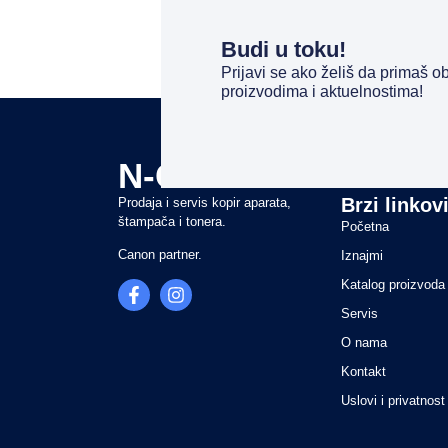
Budi u toku!
Prijavi se ako želiš da primaš 
proizvodima i aktuelnostima!
N-COPY
Brzi linkov
Prodaja i servis kopir aparata,
štampača i tonera.
Početna
Canon partner.
Iznajmi
Katalog proizvoda
Servis
O nama
Kontakt
Uslovi i privatnost